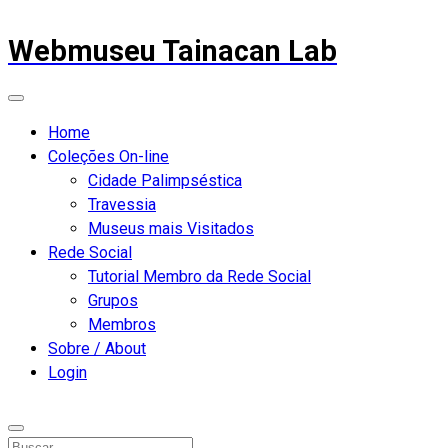
Webmuseu Tainacan Lab
Home
Coleções On-line
Cidade Palimpséstica
Travessia
Museus mais Visitados
Rede Social
Tutorial Membro da Rede Social
Grupos
Membros
Sobre / About
Login