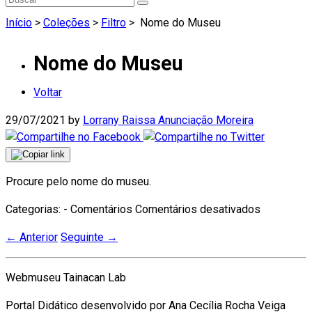
Início
>
Coleções
>
Filtro
>
Nome do Museu
Nome do Museu
Voltar
29/07/2021
by
Lorrany Raissa Anunciação Moreira
Procure pelo nome do museu.
em
Categorias: - Comentários
Comentários desativados
Nome
←
Anterior
Seguinte
→
do
Museu
Webmuseu Tainacan Lab
Portal Didático desenvolvido por Ana Cecília Rocha Veiga