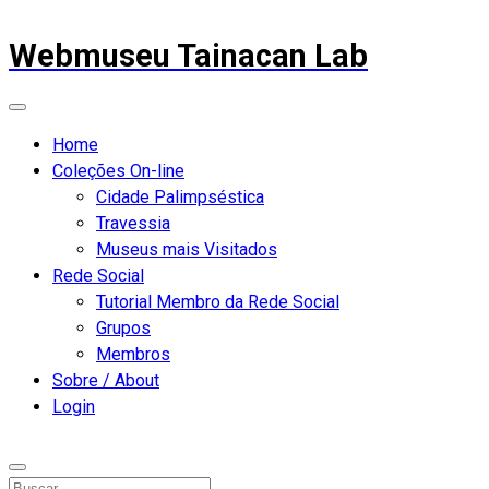
Webmuseu Tainacan Lab
Home
Coleções On-line
Cidade Palimpséstica
Travessia
Museus mais Visitados
Rede Social
Tutorial Membro da Rede Social
Grupos
Membros
Sobre / About
Login