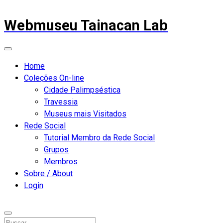
Webmuseu Tainacan Lab
Home
Coleções On-line
Cidade Palimpséstica
Travessia
Museus mais Visitados
Rede Social
Tutorial Membro da Rede Social
Grupos
Membros
Sobre / About
Login