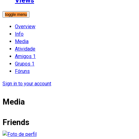
Views
toggle menu
Overview
Info
Media
Atividade
Amigos
1
Grupos
1
Fóruns
Sign in to your account
Media
Friends