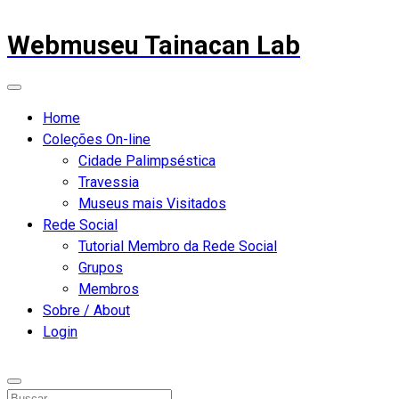
Webmuseu Tainacan Lab
Home
Coleções On-line
Cidade Palimpséstica
Travessia
Museus mais Visitados
Rede Social
Tutorial Membro da Rede Social
Grupos
Membros
Sobre / About
Login