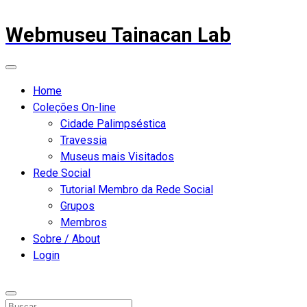
Webmuseu Tainacan Lab
Home
Coleções On-line
Cidade Palimpséstica
Travessia
Museus mais Visitados
Rede Social
Tutorial Membro da Rede Social
Grupos
Membros
Sobre / About
Login