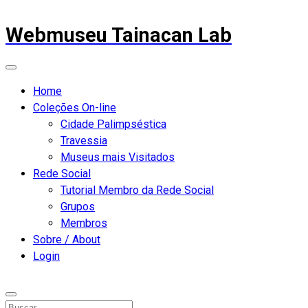
Webmuseu Tainacan Lab
Home
Coleções On-line
Cidade Palimpséstica
Travessia
Museus mais Visitados
Rede Social
Tutorial Membro da Rede Social
Grupos
Membros
Sobre / About
Login