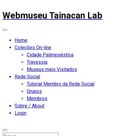
Webmuseu Tainacan Lab
Home
Coleções On-line
Cidade Palimpséstica
Travessia
Museus mais Visitados
Rede Social
Tutorial Membro da Rede Social
Grupos
Membros
Sobre / About
Login