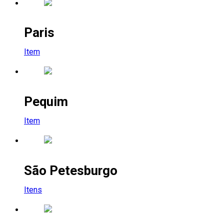
Paris
Item
Pequim
Item
São Petesburgo
Itens