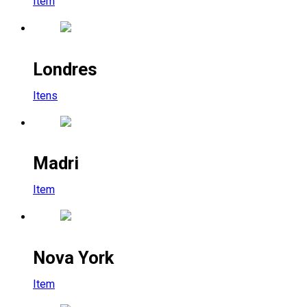
Item
Londres
Itens
Madri
Item
Nova York
Item