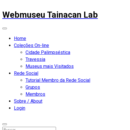
Webmuseu Tainacan Lab
Home
Coleções On-line
Cidade Palimpséstica
Travessia
Museus mais Visitados
Rede Social
Tutorial Membro da Rede Social
Grupos
Membros
Sobre / About
Login