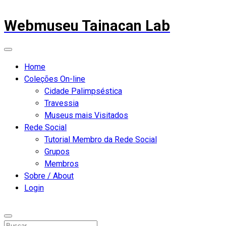
Webmuseu Tainacan Lab
Home
Coleções On-line
Cidade Palimpséstica
Travessia
Museus mais Visitados
Rede Social
Tutorial Membro da Rede Social
Grupos
Membros
Sobre / About
Login