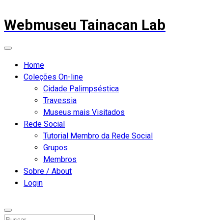
Webmuseu Tainacan Lab
Home
Coleções On-line
Cidade Palimpséstica
Travessia
Museus mais Visitados
Rede Social
Tutorial Membro da Rede Social
Grupos
Membros
Sobre / About
Login