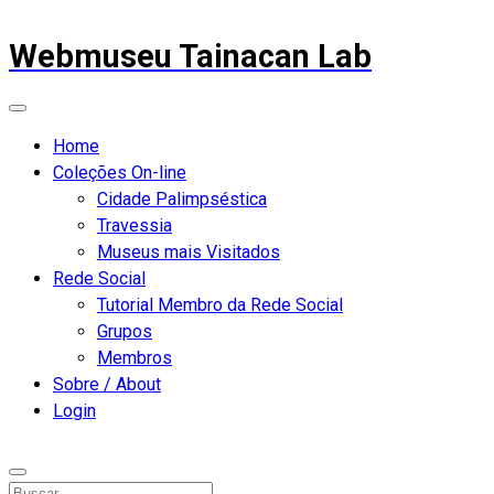
Webmuseu Tainacan Lab
Home
Coleções On-line
Cidade Palimpséstica
Travessia
Museus mais Visitados
Rede Social
Tutorial Membro da Rede Social
Grupos
Membros
Sobre / About
Login