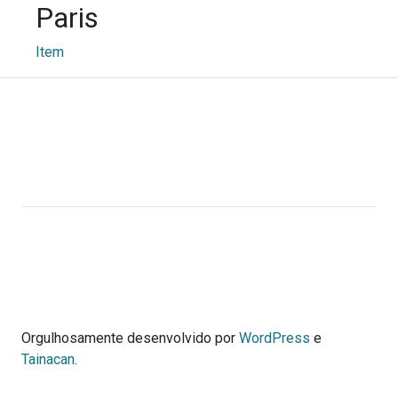
Paris
Item
Webmuseu Tainacan Lab
Portal Didático desenvolvido por Ana Cecília Rocha
Veiga
Orgulhosamente desenvolvido por
WordPress
e
Tainacan
.