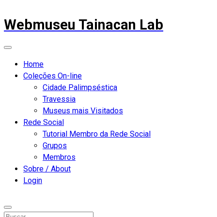
Webmuseu Tainacan Lab
Home
Coleções On-line
Cidade Palimpséstica
Travessia
Museus mais Visitados
Rede Social
Tutorial Membro da Rede Social
Grupos
Membros
Sobre / About
Login