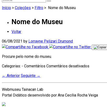
Início
>
Coleções
>
Filtro
>
Nome do Museu
Nome do Museu
Voltar
06/08/2021
by
Lorrayne Pelizari Drumond
Procure pelo nome do museu.
em
Categorias: - Comentários
Comentários desativados
Nome
←
Anterior
Seguinte
→
do
Museu
Webmuseu Tainacan Lab
Portal Didático desenvolvido por Ana Cecília Rocha Veiga