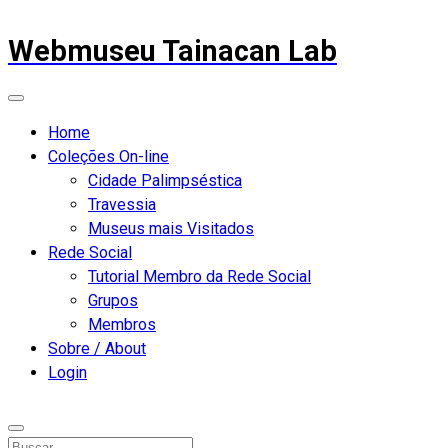
Webmuseu Tainacan Lab
Home
Coleções On-line
Cidade Palimpséstica
Travessia
Museus mais Visitados
Rede Social
Tutorial Membro da Rede Social
Grupos
Membros
Sobre / About
Login