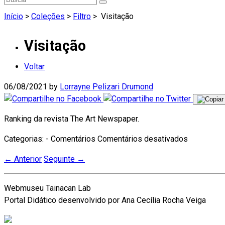
Início
>
Coleções
>
Filtro
>
Visitação
Visitação
Voltar
06/08/2021
by
Lorrayne Pelizari Drumond
Ranking da revista The Art Newspaper.
em
Categorias: - Comentários
Comentários desativados
Visitação
←
Anterior
Seguinte
→
Webmuseu Tainacan Lab
Portal Didático desenvolvido por Ana Cecília Rocha Veiga