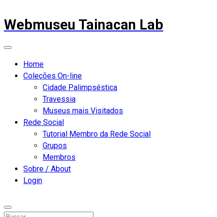
Webmuseu Tainacan Lab
Home
Coleções On-line
Cidade Palimpséstica
Travessia
Museus mais Visitados
Rede Social
Tutorial Membro da Rede Social
Grupos
Membros
Sobre / About
Login