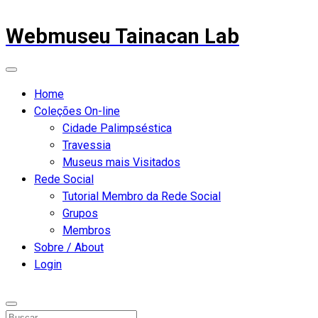
Webmuseu Tainacan Lab
Home
Coleções On-line
Cidade Palimpséstica
Travessia
Museus mais Visitados
Rede Social
Tutorial Membro da Rede Social
Grupos
Membros
Sobre / About
Login