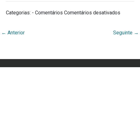
Categorias: - Comentários
Comentários desativados
←
Anterior
Seguinte
→
Webmuseu Tainacan Lab
Portal Didático desenvolvido por Ana Cecília Rocha
Veiga
Orgulhosamente desenvolvido por
WordPress
e
Tainacan
.