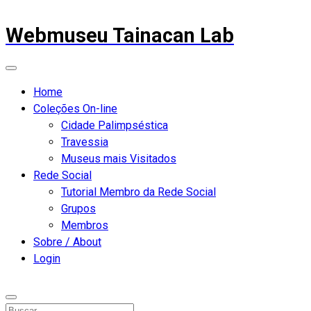
Webmuseu Tainacan Lab
Home
Coleções On-line
Cidade Palimpséstica
Travessia
Museus mais Visitados
Rede Social
Tutorial Membro da Rede Social
Grupos
Membros
Sobre / About
Login