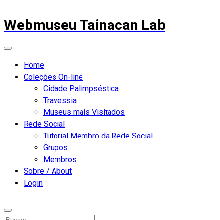
Webmuseu Tainacan Lab
Home
Coleções On-line
Cidade Palimpséstica
Travessia
Museus mais Visitados
Rede Social
Tutorial Membro da Rede Social
Grupos
Membros
Sobre / About
Login