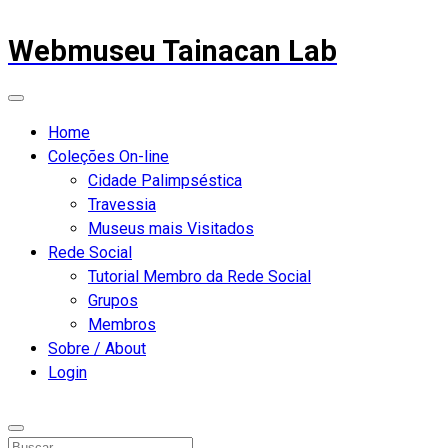
Webmuseu Tainacan Lab
Home
Coleções On-line
Cidade Palimpséstica
Travessia
Museus mais Visitados
Rede Social
Tutorial Membro da Rede Social
Grupos
Membros
Sobre / About
Login