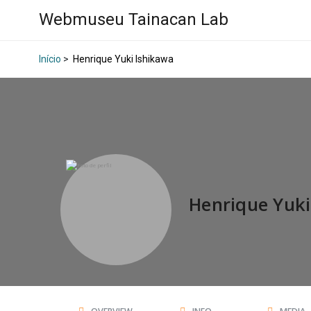
Webmuseu Tainacan Lab
Início
>
Henrique Yuki Ishikawa
Henrique Yuki