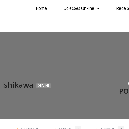
Home
Coleções On-line
Rede S
 Ishikawa
OFFLINE
PO