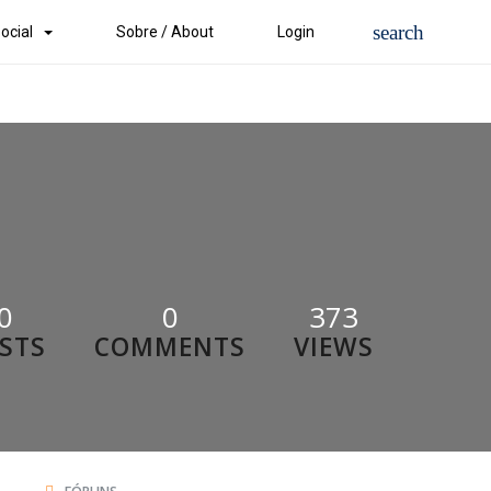
ocial
Sobre / About
Login
0
0
373
STS
COMMENTS
VIEWS