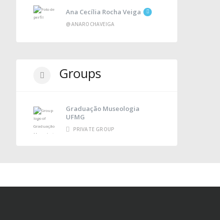
Ana Cecília Rocha Veiga
@ANAROCHAVEIGA
Groups
Graduação Museologia
UFMG
PRIVATE GROUP