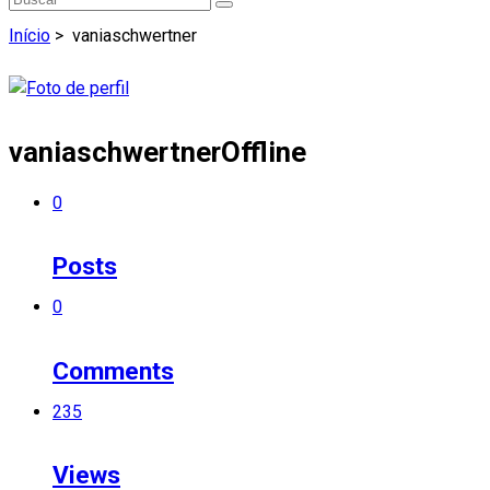
Início
>
vaniaschwertner
vaniaschwertner
Offline
0
Posts
0
Comments
235
Views