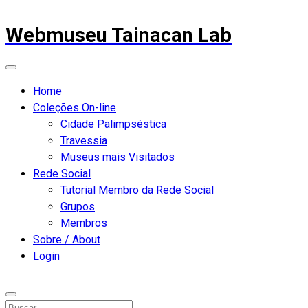
Webmuseu Tainacan Lab
Home
Coleções On-line
Cidade Palimpséstica
Travessia
Museus mais Visitados
Rede Social
Tutorial Membro da Rede Social
Grupos
Membros
Sobre / About
Login