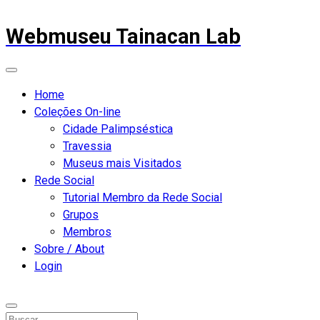
Webmuseu Tainacan Lab
Home
Coleções On-line
Cidade Palimpséstica
Travessia
Museus mais Visitados
Rede Social
Tutorial Membro da Rede Social
Grupos
Membros
Sobre / About
Login