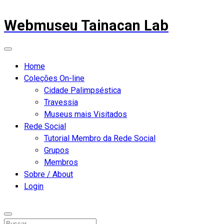
Webmuseu Tainacan Lab
Home
Coleções On-line
Cidade Palimpséstica
Travessia
Museus mais Visitados
Rede Social
Tutorial Membro da Rede Social
Grupos
Membros
Sobre / About
Login