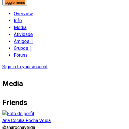
toggle menu
Overview
Info
Media
Atividade
Amigos
1
Grupos
1
Fóruns
Sign in to your account
Media
Friends
Ana Cecília Rocha Veiga
@anarochaveiga