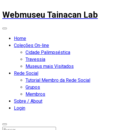
Webmuseu Tainacan Lab
Home
Coleções On-line
Cidade Palimpséstica
Travessia
Museus mais Visitados
Rede Social
Tutorial Membro da Rede Social
Grupos
Membros
Sobre / About
Login