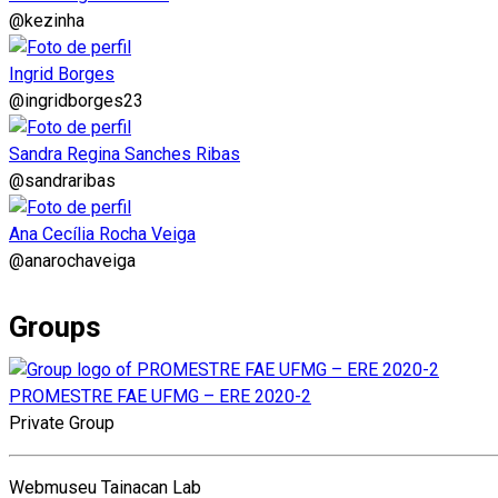
@kezinha
Ingrid Borges
@ingridborges23
Sandra Regina Sanches Ribas
@sandraribas
Ana Cecília Rocha Veiga
@anarochaveiga
Groups
PROMESTRE FAE UFMG – ERE 2020-2
Private Group
Webmuseu Tainacan Lab