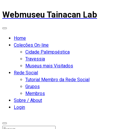
Webmuseu Tainacan Lab
Home
Coleções On-line
Cidade Palimpséstica
Travessia
Museus mais Visitados
Rede Social
Tutorial Membro da Rede Social
Grupos
Membros
Sobre / About
Login