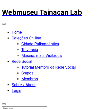
Webmuseu Tainacan Lab
Home
Coleções On-line
Cidade Palimpséstica
Travessia
Museus mais Visitados
Rede Social
Tutorial Membro da Rede Social
Grupos
Membros
Sobre / About
Login