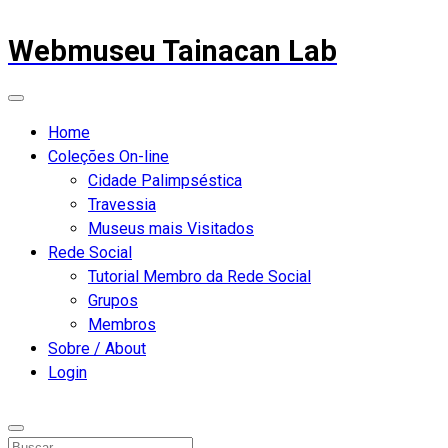
Webmuseu Tainacan Lab
Home
Coleções On-line
Cidade Palimpséstica
Travessia
Museus mais Visitados
Rede Social
Tutorial Membro da Rede Social
Grupos
Membros
Sobre / About
Login