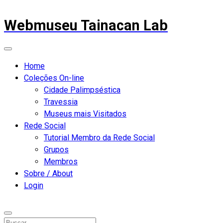
Webmuseu Tainacan Lab
Home
Coleções On-line
Cidade Palimpséstica
Travessia
Museus mais Visitados
Rede Social
Tutorial Membro da Rede Social
Grupos
Membros
Sobre / About
Login