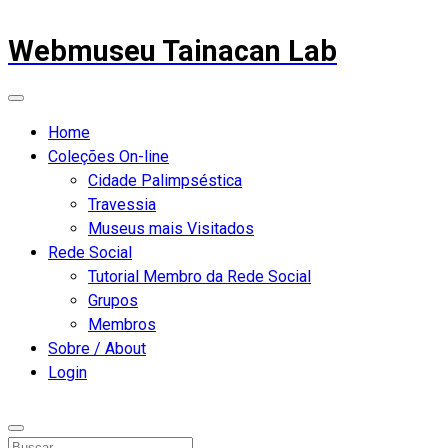
Webmuseu Tainacan Lab
Home
Coleções On-line
Cidade Palimpséstica
Travessia
Museus mais Visitados
Rede Social
Tutorial Membro da Rede Social
Grupos
Membros
Sobre / About
Login