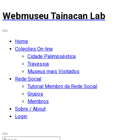
Webmuseu Tainacan Lab
Home
Coleções On-line
Cidade Palimpséstica
Travessia
Museus mais Visitados
Rede Social
Tutorial Membro da Rede Social
Grupos
Membros
Sobre / About
Login