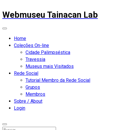
Webmuseu Tainacan Lab
Home
Coleções On-line
Cidade Palimpséstica
Travessia
Museus mais Visitados
Rede Social
Tutorial Membro da Rede Social
Grupos
Membros
Sobre / About
Login