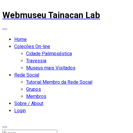
Webmuseu Tainacan Lab
Home
Coleções On-line
Cidade Palimpséstica
Travessia
Museus mais Visitados
Rede Social
Tutorial Membro da Rede Social
Grupos
Membros
Sobre / About
Login