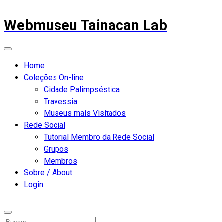
Webmuseu Tainacan Lab
Home
Coleções On-line
Cidade Palimpséstica
Travessia
Museus mais Visitados
Rede Social
Tutorial Membro da Rede Social
Grupos
Membros
Sobre / About
Login