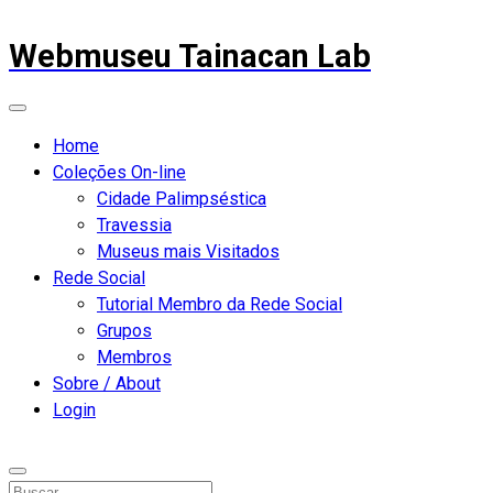
Webmuseu Tainacan Lab
Home
Coleções On-line
Cidade Palimpséstica
Travessia
Museus mais Visitados
Rede Social
Tutorial Membro da Rede Social
Grupos
Membros
Sobre / About
Login