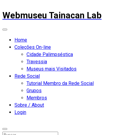
Webmuseu Tainacan Lab
Home
Coleções On-line
Cidade Palimpséstica
Travessia
Museus mais Visitados
Rede Social
Tutorial Membro da Rede Social
Grupos
Membros
Sobre / About
Login