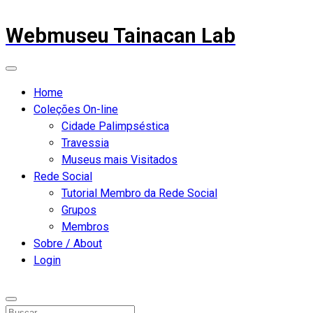
Webmuseu Tainacan Lab
Home
Coleções On-line
Cidade Palimpséstica
Travessia
Museus mais Visitados
Rede Social
Tutorial Membro da Rede Social
Grupos
Membros
Sobre / About
Login