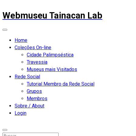
Webmuseu Tainacan Lab
Home
Coleções On-line
Cidade Palimpséstica
Travessia
Museus mais Visitados
Rede Social
Tutorial Membro da Rede Social
Grupos
Membros
Sobre / About
Login