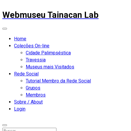
Webmuseu Tainacan Lab
Home
Coleções On-line
Cidade Palimpséstica
Travessia
Museus mais Visitados
Rede Social
Tutorial Membro da Rede Social
Grupos
Membros
Sobre / About
Login