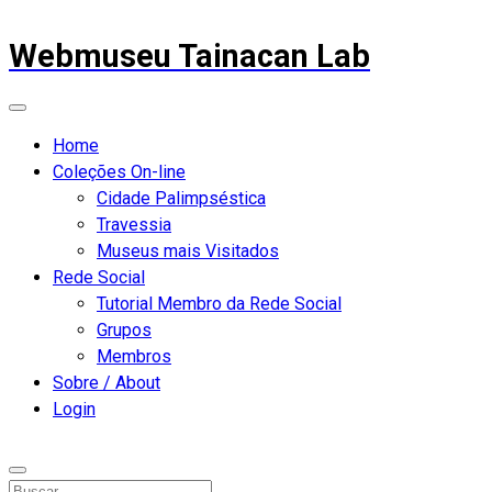
Webmuseu Tainacan Lab
Home
Coleções On-line
Cidade Palimpséstica
Travessia
Museus mais Visitados
Rede Social
Tutorial Membro da Rede Social
Grupos
Membros
Sobre / About
Login