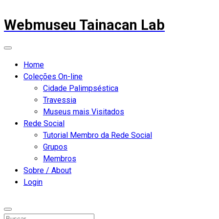
Webmuseu Tainacan Lab
Home
Coleções On-line
Cidade Palimpséstica
Travessia
Museus mais Visitados
Rede Social
Tutorial Membro da Rede Social
Grupos
Membros
Sobre / About
Login