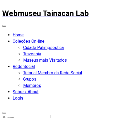
Webmuseu Tainacan Lab
Home
Coleções On-line
Cidade Palimpséstica
Travessia
Museus mais Visitados
Rede Social
Tutorial Membro da Rede Social
Grupos
Membros
Sobre / About
Login