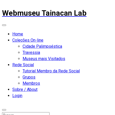
Webmuseu Tainacan Lab
Home
Coleções On-line
Cidade Palimpséstica
Travessia
Museus mais Visitados
Rede Social
Tutorial Membro da Rede Social
Grupos
Membros
Sobre / About
Login