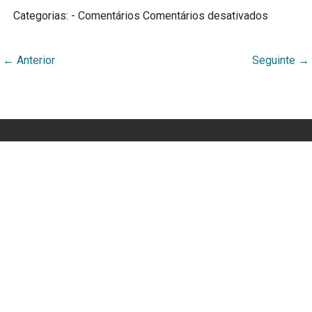
Categorias: - Comentários
Comentários desativados
←
Anterior
Seguinte
→
Webmuseu Tainacan Lab
Portal Didático desenvolvido por Ana Cecília Rocha
Veiga
Orgulhosamente desenvolvido por
WordPress
e
Tainacan
.