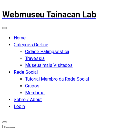
Webmuseu Tainacan Lab
Home
Coleções On-line
Cidade Palimpséstica
Travessia
Museus mais Visitados
Rede Social
Tutorial Membro da Rede Social
Grupos
Membros
Sobre / About
Login