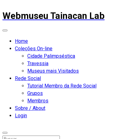
Webmuseu Tainacan Lab
Home
Coleções On-line
Cidade Palimpséstica
Travessia
Museus mais Visitados
Rede Social
Tutorial Membro da Rede Social
Grupos
Membros
Sobre / About
Login