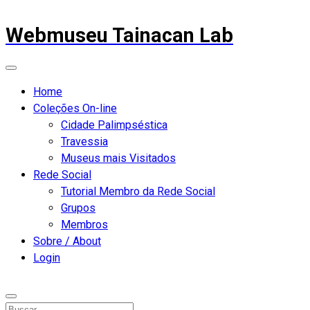
Webmuseu Tainacan Lab
Home
Coleções On-line
Cidade Palimpséstica
Travessia
Museus mais Visitados
Rede Social
Tutorial Membro da Rede Social
Grupos
Membros
Sobre / About
Login