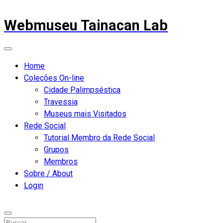
Webmuseu Tainacan Lab
Home
Coleções On-line
Cidade Palimpséstica
Travessia
Museus mais Visitados
Rede Social
Tutorial Membro da Rede Social
Grupos
Membros
Sobre / About
Login