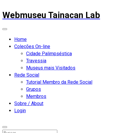
Webmuseu Tainacan Lab
Home
Coleções On-line
Cidade Palimpséstica
Travessia
Museus mais Visitados
Rede Social
Tutorial Membro da Rede Social
Grupos
Membros
Sobre / About
Login