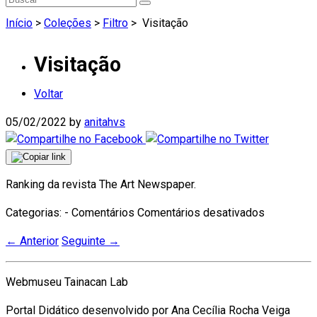
Início
>
Coleções
>
Filtro
>
Visitação
Visitação
Voltar
05/02/2022
by
anitahvs
Ranking da revista The Art Newspaper.
em
Categorias: - Comentários
Comentários desativados
Visitação
←
Anterior
Seguinte
→
Webmuseu Tainacan Lab
Portal Didático desenvolvido por Ana Cecília Rocha Veiga