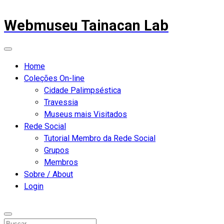
Webmuseu Tainacan Lab
Home
Coleções On-line
Cidade Palimpséstica
Travessia
Museus mais Visitados
Rede Social
Tutorial Membro da Rede Social
Grupos
Membros
Sobre / About
Login